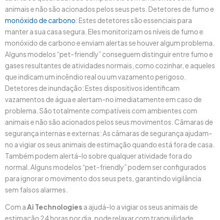
animais e não são acionados pelos seus pets. Detetores de fumo e
monóxido de carbono
: Estes detetores são essenciais para
manter a sua casa segura. Eles monitorizam os níveis de fumo e
monóxido de carbono e enviam alertas se houver algum problema.
Alguns modelos “pet-friendly” conseguem distinguir entre fumo e
gases resultantes de atividades normais, como cozinhar, e aqueles
que indicam um incêndio real ou um vazamento perigoso.
Detetores de inundação: Estes dispositivos identificam
vazamentos de água e alertam-no imediatamente em caso de
problema. São totalmente compatíveis com ambientes com
animais e não são acionados pelos seus movimentos. Câmaras de
segurança internas e externas: As câmaras de segurança ajudam-
no a vigiar os seus animais de estimação quando está fora de casa.
Também podem alertá-lo sobre qualquer atividade fora do
normal. Alguns modelos “pet-friendly” podem ser configurados
para ignorar o movimento dos seus pets, garantindo vigilância
sem falsos alarmes.
Com a
Ai Technologies
a ajudá-lo a vigiar os seus animais de
estimação 24 horas por dia, pode relaxar com tranquilidade.